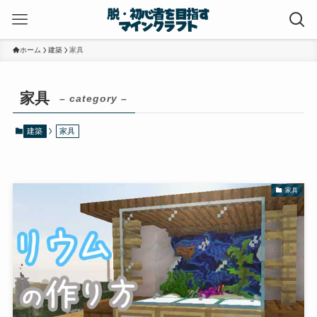
ホーム
建築
家具
家具
– category –
建築
家具
家具