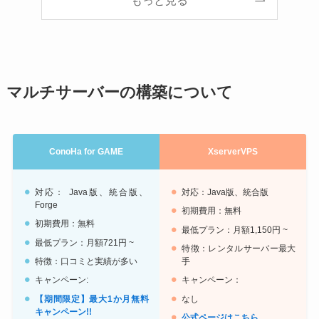
もっと見る
マルチサーバーの構築について
ConoHa for GAME
XserverVPS
対応： Java版、統合版、
対応：Java版、統合版
Forge
初期費用：無料
初期費用：無料
最低プラン：月額1,150円 ~
最低プラン：月額721円 ~
特徴：レンタルサーバー最大
特徴：口コミと実績が多い
手
キャンペーン:
キャンペーン：
【期間限定】最大1か月無料
なし
キャンペーン!!
公式ページはこちら