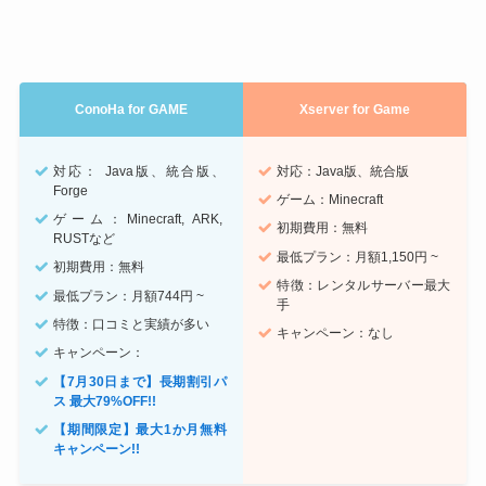
ConoHa for GAME
Xserver for Game
対応： Java版、統合版、
対応：Java版、統合版
Forge
ゲーム：Minecraft
ゲーム：Minecraft, ARK,
初期費用：無料
RUSTなど
最低プラン：月額1,150円 ~
初期費用：無料
特徴：レンタルサーバー最大
最低プラン：月額744円 ~
手
特徴：口コミと実績が多い
キャンペーン：なし
キャンペーン：
【7月30日まで】長期割引パ
ス 最大79%OFF!!
【期間限定】最大1か月無料
キャンペーン!!