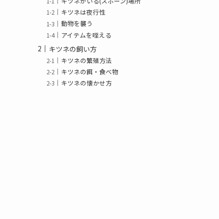
キツネがいる(スポーン)場所
キツネは夜行性
動物を襲う
アイテムを咥える
キツネの飼い方
キツネの繁殖方法
キツネの餌・食べ物
キツネの懐かせ方