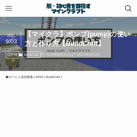
【マイクラ】ポンプ(pump)の使い
2021
9/03
方と作り方【BuildCraft】
PR
2015年9月21日
2021年9月3日
BuildCraft
ホーム
追加要素
MOD
BuildCraft