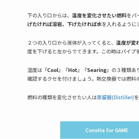
下の入り口からは、
温度を変化させたい燃料
をパ
げたければ溶岩、下げたければ水
を入れるように
２つの入り口から液体が入ってくると、
温度が変
度を下げると左からでてきます。この時はパイプ
温度は『
Cool
』『
Hot
』『
Searing
』の３種類あ
確認するクセを付けましょう。熱交換器では燃料
燃料の種類を変化させたい人は
蒸留器(Distiller)
を
ConoHa for GAME