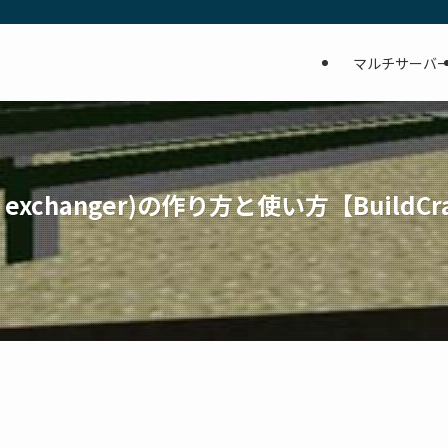
マルチサーバ
xchanger)の作り方と使い方【BuildCra