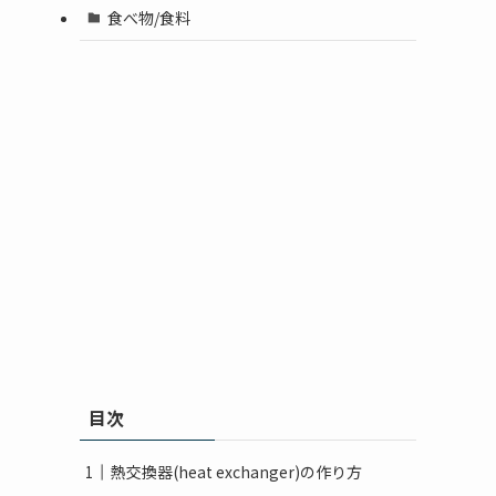
食べ物/食料
目次
熱交換器(heat exchanger)の作り方