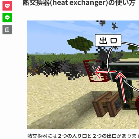
熱交換器(heat exchanger)の使い方
熱交換器には
２つの入り口と２つの出口
がありま