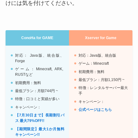
けには気を付けてください。
ConoHa for GAME
Xserver for Game
対応： Java版、統合版、
対応：Java版、統合版
Forge
ゲーム：Minecraft
ゲーム：Minecraft, ARK,
初期費用：無料
RUSTなど
最低プラン：月額1,150円 ~
初期費用：無料
特徴：レンタルサーバー最大
最低プラン：月額744円 ~
手
特徴：口コミと実績が多い
キャンペーン：
キャンペーン：
公式ページはこちら
【7月30日まで】長期割引パ
ス 最大79%OFF!!
【期間限定】最大1か月無料
キャンペーン!!