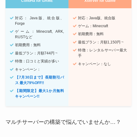
ConoHa for GAME
Xserver for Game
対応： Java版、統合版、
対応：Java版、統合版
Forge
ゲーム：Minecraft
ゲーム：Minecraft, ARK,
初期費用：無料
RUSTなど
最低プラン：月額1,150円 ~
初期費用：無料
特徴：レンタルサーバー最大
最低プラン：月額744円 ~
手
特徴：口コミと実績が多い
キャンペーン：なし
キャンペーン：
【7月30日まで】長期割引パ
ス 最大79%OFF!!
【期間限定】最大1か月無料
キャンペーン!!
マルチサーバーの構築で悩んでいませんか…？