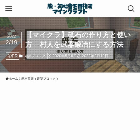
【マイクラ】砥石の作り方と使い
2022
2/19
方 – 村人を武器鍛冶にする方法
PR
2020年5月6日
2022年2月19日
建築ブロック
ホーム
基本要素
建築ブロック