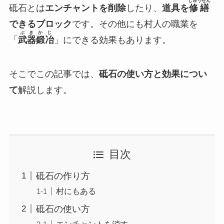
しゅうぜん
砥石とは
エンチャントを削除
したり、
道具を
修繕
できるブロック
です。その他にも村人の職業を
ぶきかじ
「
武器鍛冶
」にできる効果もあります。
そこでこの記事では、
砥石の使い方と効果につい
て
解説します。
目次
砥石の作り方
村にもある
砥石の使い方
エンチャントを消す