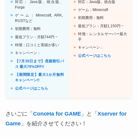
対応： Java版、統合版、
対応：Java版、統合版
Forge
ゲーム：Minecraft
ゲーム：Minecraft, ARK,
初期費用：無料
RUSTなど
最低プラン：月額1,150円 ~
初期費用：無料
特徴：レンタルサーバー最大
最低プラン：月額744円 ~
手
特徴：口コミと実績が多い
キャンペーン：
キャンペーン：
公式ページはこちら
【7月30日まで】長期割引パ
ス 最大79%OFF!!
【期間限定】最大1か月無料
キャンペーン!!
公式ページはこちら
さいごに「
ConoHa for GAME
」と「
Xserver for
Game
」を紹介させてください！