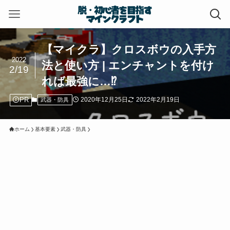
【マイクラ】クロスボウの入手方
2022
法と使い方 | エンチャントを付け
2/19
れば最強に…⁉
PR
2020年12月25日
2022年2月19日
武器・防具
ホーム
基本要素
武器・防具