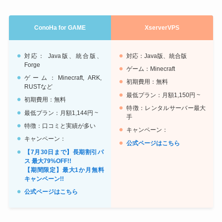
ConoHa for GAME
XserverVPS
対応： Java版、統合版、
対応：Java版、統合版
Forge
ゲーム：Minecraft
ゲーム：Minecraft, ARK,
初期費用：無料
RUSTなど
最低プラン：月額1,150円 ~
初期費用：無料
特徴：レンタルサーバー最大
最低プラン：月額1,144円 ~
手
特徴：口コミと実績が多い
キャンペーン：
キャンペーン：
公式ページはこちら
【7月30日まで】長期割引パ
ス 最大79%OFF!!
【期間限定】最大1か月無料
キャンペーン!!
公式ページはこちら