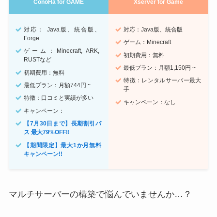
ConoHa for GAME
Xserver for Game
対応： Java版、統合版、
対応：Java版、統合版
Forge
ゲーム：Minecraft
ゲーム：Minecraft, ARK,
初期費用：無料
RUSTなど
最低プラン：月額1,150円 ~
初期費用：無料
特徴：レンタルサーバー最大
最低プラン：月額744円 ~
手
特徴：口コミと実績が多い
キャンペーン：なし
キャンペーン：
【7月30日まで】長期割引パ
ス 最大79%OFF!!
【期間限定】最大1か月無料
キャンペーン!!
マルチサーバーの構築で悩んでいませんか…？