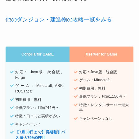
他のダンジョン・建造物の攻略一覧をみる
ConoHa for GAME
Xserver for Game
対応： Java版、統合版、
対応：Java版、統合版
Forge
ゲーム：Minecraft
ゲーム：Minecraft, ARK,
初期費用：無料
RUSTなど
最低プラン：月額1,150円 ~
初期費用：無料
特徴：レンタルサーバー最大
最低プラン：月額744円 ~
手
特徴：口コミと実績が多い
キャンペーン：なし
キャンペーン：
【7月30日まで】長期割引パ
ス 最大79%OFF!!