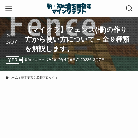
【マイクラ】フェンス(柵)の作り
2022
方から使い方について – 全９種類
3/07
を解説します。
PR
2017年4月6日
2022年3月7日
装飾ブロック
ホーム
基本要素
装飾ブロック