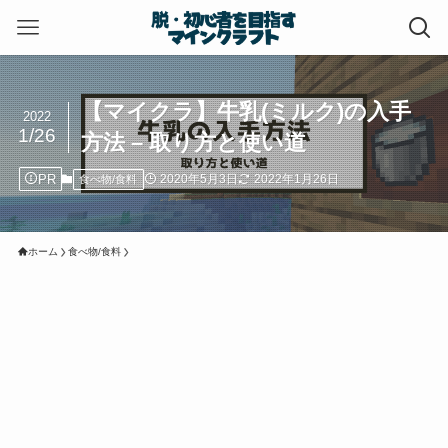
【マイクラ】牛乳(ミルク)の入手
2022
1/26
方法 – 取り方と使い道
PR
2020年5月3日
2022年1月26日
食べ物/食料
ホーム
食べ物/食料